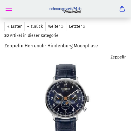
« Erster
« zurück
weiter »
Letzter »
20
Artikel in dieser Kategorie
Zep­pe­lin Her­ren­uhr Hin­den­burg Moon­pha­se
Zeppelin