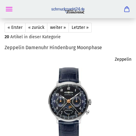
« Erster
« zurück
weiter »
Letzter »
20
Artikel in dieser Kategorie
Zep­pe­lin Da­men­uhr Hin­den­burg Moon­pha­se
Zeppelin