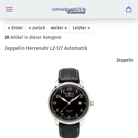
« Erster
« zurück
weiter »
Letzter »
20
Artikel in dieser Kategorie
Zep­pe­lin Her­ren­uhr LZ-​127 Au­to­ma­tik
Zeppelin