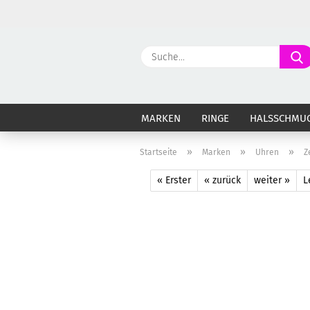
MARKEN
RINGE
HALSSCHMU
»
»
»
Startseite
Marken
Uhren
Z
« Erster
« zurück
weiter »
L