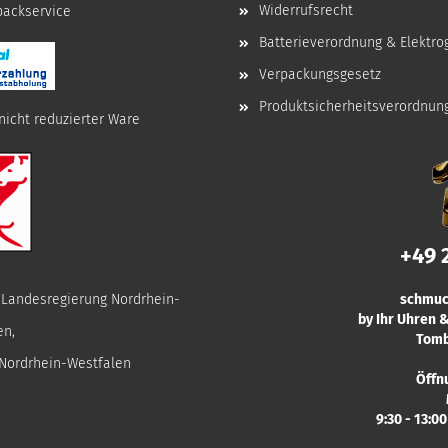
Widerrufsrecht
npackservice
Batterieverordnung & Elektro
Verpackungsgesetz
Produktsicherheitsverordnun
nicht reduzierter Ware
+49 
r Landesregierung Nordrhein-
schmuc
by Ihr Uhren
en,
Tomb
 Nordrhein-Westfalen
Öffn
9:30 - 13:0