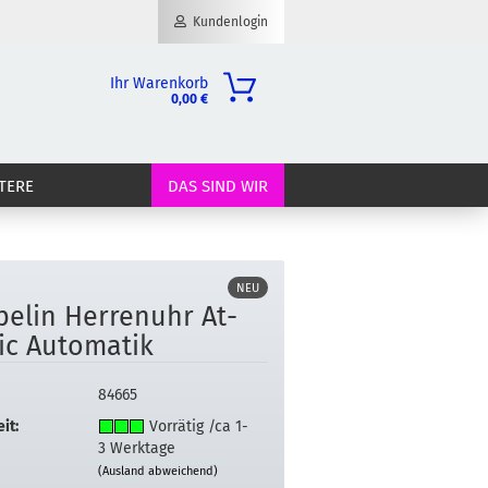
Kundenlogin
Ihr Warenkorb
0,00 €
il
TERE
DAS SIND WIR
wort
NEU
pe­lin Her­ren­uhr At­
erstellen
ic Au­to­ma­tik
ort vergessen?
84665
it:
Vorrätig /ca 1-
3 Werktage
(Ausland abweichend)