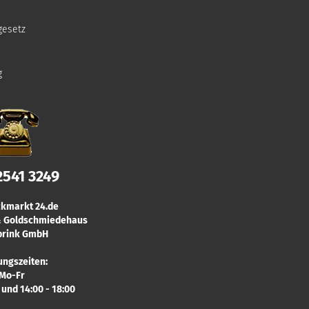
gesetz
g
2541 3249
kmarkt 24.de
 & Goldschmiedehaus
rink GmbH
ungszeiten:
Mo-Fr
0 und 14:00 - 18:00