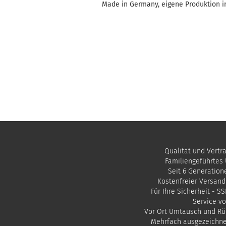
Made in Germany, eigene Produktion i
Qualität und Vertr
Familiengeführtes
Seit 6 Generation
Kostenfreier Versand
Für Ihre Sicherheit - S
Service vo
Vor Ort Umtausch und Rü
Mehrfach ausgezeichn