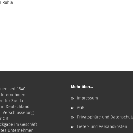
n Ruhla
Mehr über...
auen seit 1840
 Unternehmen
Impressum
en für Sie da
 in Deutschland
AGB
SL Verschlüsselung
Privatsphäre und Datenschut
r Ort
ckgabe im Geschäft
Liefer- und Versandkosten
etes Unternehmen