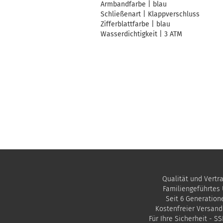
Armbandfarbe | blau
Schließenart | Klappverschluss
Zifferblattfarbe | blau
Wasserdichtigkeit | 3 ATM
Qualität und Vertr
Familiengeführtes
Seit 6 Generation
Kostenfreier Versand
Für Ihre Sicherheit - S