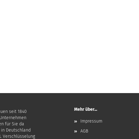
Mehr über...
auen seit 1840
 Unternehmen
Impressum
en für Sie da
 in Deutschland
AGB
SL Verschlüsselung