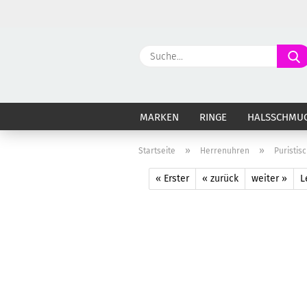
MARKEN
RINGE
HALSSCHMU
»
»
Startseite
Herrenuhren
Puristis
« Erster
« zurück
weiter »
L