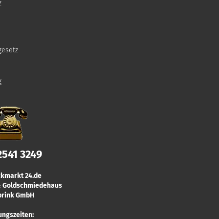
z
gesetz
g
2541 3249
kmarkt 24.de
 & Goldschmiedehaus
rink GmbH
ungszeiten: