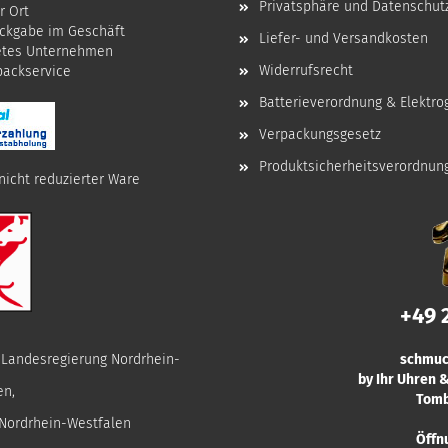
Privatsphäre und Datenschut
r Ort
ckgabe im Geschäft
Liefer- und Versandkosten
etes Unternehmen
Widerrufsrecht
npackservice
Batterieverordnung & Elektro
Verpackungsgesetz
Produktsicherheitsverordnun
nicht reduzierter Ware
+49 
r Landesregierung Nordrhein-
schmuc
by Ihr Uhren
en,
Tomb
 Nordrhein-Westfalen
Öffn