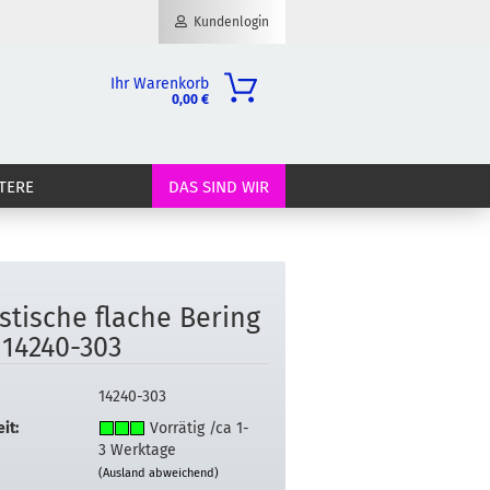
Kundenlogin
Ihr Warenkorb
0,00 €
il
TERE
DAS SIND WIR
wort
is­ti­sche fla­che Be­ring
erstellen
14240-​303
ort vergessen?
14240-303
it:
Vorrätig /ca 1-
3 Werktage
(Ausland abweichend)