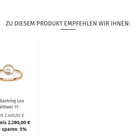
ZU DIESEM PRODUKT EMPFEHLEN WIR IHNEN:
l­lant­ring Leo
itt­wer 11-​
0955473
tt 2.400,00 €
reis 2.280,00 €
e sparen 5%