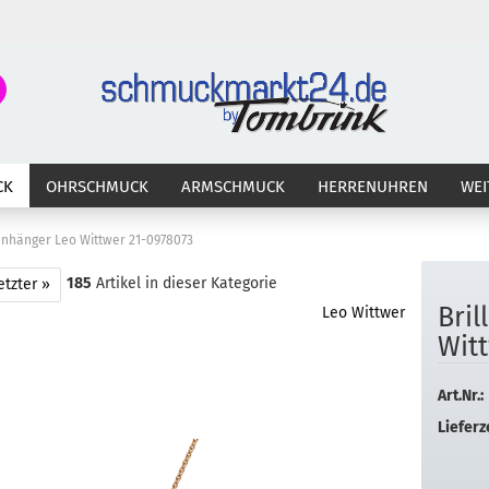
Suche...
E-Ma
CK
OHRSCHMUCK
ARMSCHMUCK
HERRENUHREN
WEI
Pass
anhänger Leo Wittwer 21-0978073
185
Artikel in dieser Kategorie
etzter »
Bril
Leo Wittwer
Konto 
Witt
Passw
Art.Nr.:
Lieferze