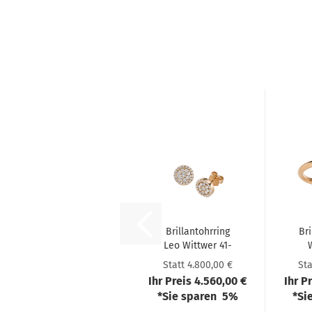
Bril­lant­ohr­ring
Bri
Leo Witt­wer 41-​
W
0978073
Statt 4.800,00 €
Sta
Ihr Preis 4.560,00 €
Ihr P
*Sie sparen 5%
*Si