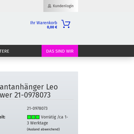
Kundenlogin
Ihr Warenkorb
0,00 €
il
TERE
DAS SIND WIR
wort
­lant­an­hän­ger Leo
erstellen
­wer 21-​0978073
ort vergessen?
21-0978073
it:
Vorrätig /ca 1-
3 Werktage
(Ausland abweichend)