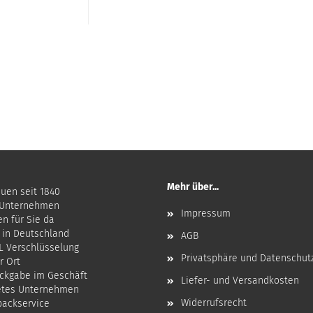
Mehr über...
auen seit 1840
 Unternehmen
Impressum
en für Sie da
 in Deutschland
AGB
SL Verschlüsselung
Privatsphäre und Datenschut
r Ort
ckgabe im Geschäft
Liefer- und Versandkosten
etes Unternehmen
Widerrufsrecht
npackservice