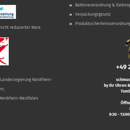
Batterieverordnung & Elektro
Verpackungsgesetz
Produktsicherheitsverordnun
nicht reduzierter Ware
+49 
r Landesregierung Nordrhein-
schmuc
by Ihr Uhren
en,
Tomb
 Nordrhein-Westfalen
Öffn
9:30 - 13:0