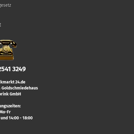
gesetz
g
2541 3249
kmarkt 24.de
 & Goldschmiedehaus
rink GmbH
ungszeiten:
Mo-Fr
0 und 14:00 - 18:00