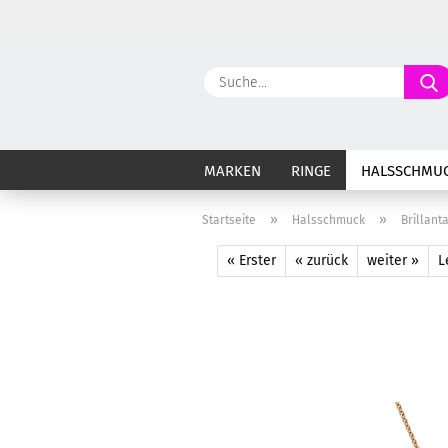
MARKEN
RINGE
HALSSCHMU
»
»
Startseite
Halsschmuck
Brillant
« Erster
« zurück
weiter »
L