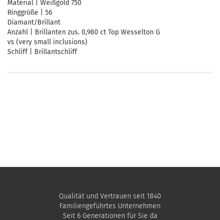
Material | Weißgold 750
Ringgröße | 56
Diamant/Brillant
Anzahl | Brillanten zus. 0,980 ct Top Wesselton G
vs (very small inclusions)
Schliff | Brillantschliff
Qualität und Vertrauen seit 1840
Familiengeführtes Unternehmen
Seit 6 Generationen für Sie da