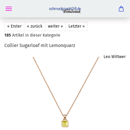
« Erster
« zurück
weiter »
Letzter »
185
Artikel in dieser Kategorie
Col­lier Su­gar­lo­af mit Le­mon­quarz
Leo Wittwer