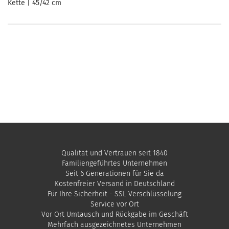
Kette | 45/42 cm
Qualität und Vertrauen seit 1840
Familiengeführtes Unternehmen
Seit 6 Generationen für Sie da
Kostenfreier Versand in Deutschland
Für Ihre Sicherheit - SSL Verschlüsselung
Service vor Ort
Vor Ort Umtausch und Rückgabe im Geschäft
Mehrfach ausgezeichnetes Unternehmen