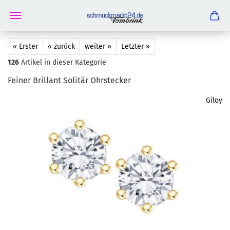
« Erster
« zurück
weiter »
Letzter »
126
Artikel in dieser Kategorie
Fei­ner Bril­lant So­li­tär Ohr­ste­cker
Giloy