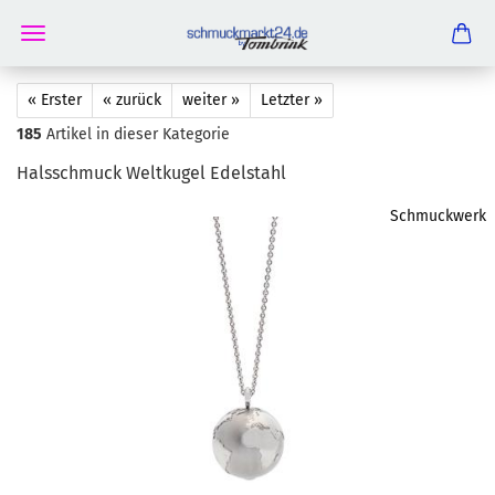
« Erster
« zurück
weiter »
Letzter »
185
Artikel in dieser Kategorie
Hals­schmuck Welt­ku­gel Edel­stahl
Schmuckwerk