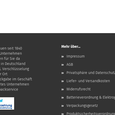
Mehr über...
auen seit 1840
 Unternehmen
Impressum
en für Sie da
 in Deutschland
AGB
SL Verschlüsselung
Privatsphäre und Datenschut
r Ort
ckgabe im Geschäft
Liefer- und Versandkosten
etes Unternehmen
Widerrufsrecht
npackservice
Batterieverordnung & Elektro
Verpackungsgesetz
Produktsicherheitsverordnun