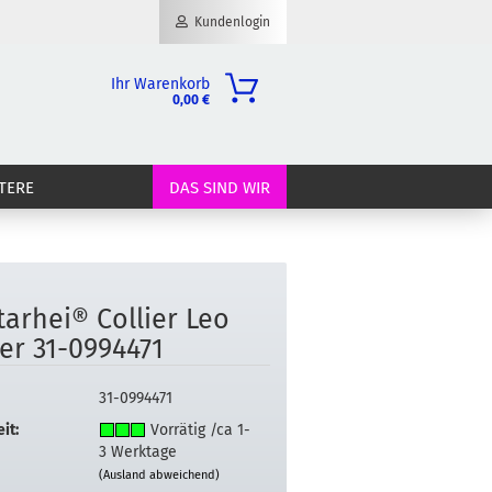
Kundenlogin
Ihr Warenkorb
0,00 €
il
TERE
DAS SIND WIR
wort
t­ar­hei® Col­lier Leo
erstellen
ter 31-​0994471
ort vergessen?
31-0994471
it:
Vorrätig /ca 1-
3 Werktage
(Ausland abweichend)