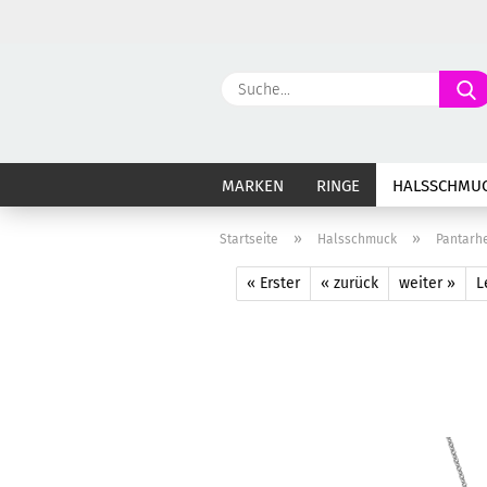
MARKEN
RINGE
HALSSCHMU
»
»
Startseite
Halsschmuck
Pantarhe
« Erster
« zurück
weiter »
L