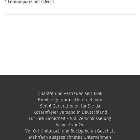
1 Lemonquarz mit 0,64 ct
Qualität und Vertrauen seit 1840
Familiengeführtes Unternehmen
Seit 6 Generationen für Sie da
Kostenfreier Versand in Deutschland
Für Ihre Sicherheit - SSL Verschlüsselung
Service vor Ort
Vor Ort Umtausch und Rückgabe im Geschäft
Mehrfach ausgezeichnetes Unternehmen