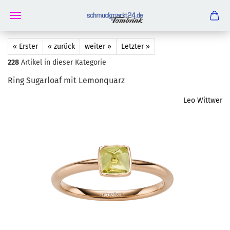
« Erster
« zurück
weiter »
Letzter »
228
Artikel in dieser Kategorie
Ring Su­gar­lo­af mit Le­mon­quarz
Leo Wittwer