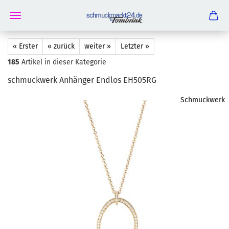
« Erster
« zurück
weiter »
Letzter »
185
Artikel in dieser Kategorie
schmuck­werk An­hän­ger End­los EH505RG
Schmuckwerk