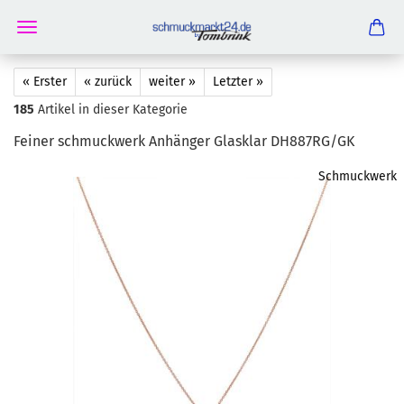
« Erster
« zurück
weiter »
Letzter »
185
Artikel in dieser Kategorie
Fei­ner schmuck­werk An­hän­ger Glas­klar DH887RG/GK
Schmuckwerk