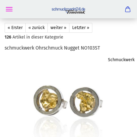
« Erster
« zurück
weiter »
Letzter »
126
Artikel in dieser Kategorie
schmuck­werk Ohr­schmuck Nug­get NO103ST
Schmuckwerk