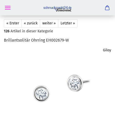
« Erster
« zurück
weiter »
Letzter »
126
Artikel in dieser Kategorie
Bril­lant­so­li­tär Ohr­ring EH002679-​W
Giloy