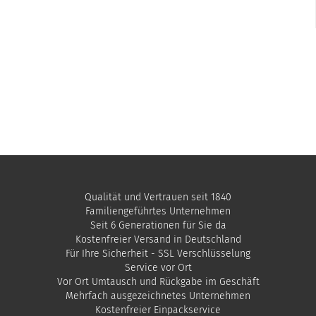
Qualität und Vertrauen seit 1840
Familiengeführtes Unternehmen
Seit 6 Generationen für Sie da
Kostenfreier Versand in Deutschland
Für Ihre Sicherheit - SSL Verschlüsselung
Service vor Ort
Vor Ort Umtausch und Rückgabe im Geschäft
Mehrfach ausgezeichnetes Unternehmen
​Kostenfreier Einpackservice