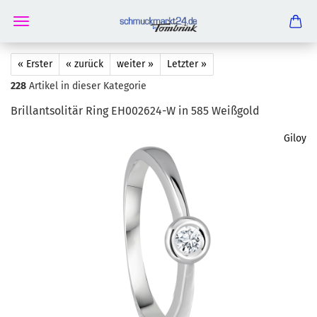
« Erster
« zurück
weiter »
Letzter »
228
Artikel in dieser Kategorie
Bril­lant­so­li­tär Ring EH002624-​W in 585 Weiß­gold
Giloy