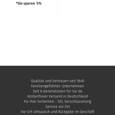
*Sie sparen 5%
Qualität und Vertrauen seit 1840
Familiengeführtes Unternehmen
Seit 6 Generationen für Sie da
Kostenfreier Versand in Deutschland
Für Ihre Sicherheit - SSL Verschlüsselung
Service vor Ort
Vor Ort Umtausch und Rückgabe im Geschäft